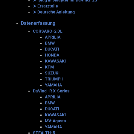
➤ "plug in" Adapter für DaVinci-2S
➤ Ersatzteile
➤ Deutsche Anleitung
Datenerfassung
CORSARO-2 DL
APRILIA
BMW
DUCATI
HONDA
KAWASAKI
KTM
SUZUKI
TRIUMPH
YAMAHA
DaVinci-R X-Series
APRILIA
BMW
DUCATI
KAWASAKI
MV-Agusta
YAMAHA
STEALTH-5