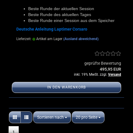
Beste Runde der aktuellen Session
Beste Runde des aktuellen Tages
Beste Runde einer Session aus dem Speicher
Deutsche Anleitung Laptimer Corsaro
Lieferzeit:
Artikel am Lager
(Ausland abweichend)
geprüfte Bewertung
495,95 EUR
inkl. 19% MwSt. zzgl.
Versand
IN DEN WARENKORB
Sortieren nach
pro Seite
Sortieren nach
20 pro Seite
1