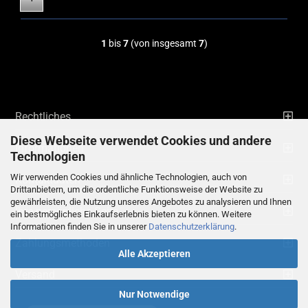
1
bis
7
(von insgesamt
7
)
Rechtliches
Diese Webseite verwendet Cookies und andere
Informationen
Technologien
Wir verwenden Cookies und ähnliche Technologien, auch von
Kontaktdaten
Drittanbietern, um die ordentliche Funktionsweise der Website zu
gewährleisten, die Nutzung unseres Angebotes zu analysieren und Ihnen
Ihre persönliche Seite
ein bestmögliches Einkaufserlebnis bieten zu können. Weitere
Informationen finden Sie in unserer
Datenschutzerklärung
.
Zahlungsmethoden
Alle Akzeptieren
Versand
Nur Notwendige