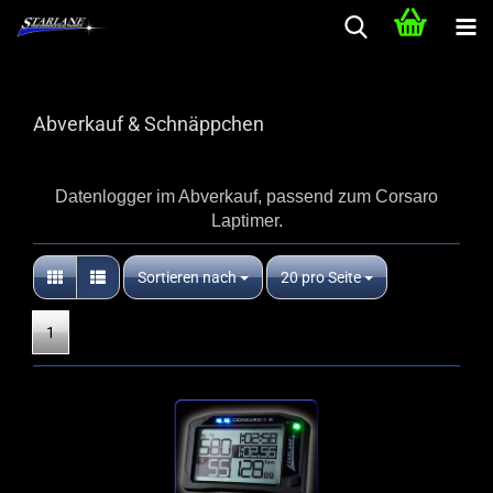
Abverkauf & Schnäppchen
Datenlogger im Abverkauf, passend zum Corsaro
Laptimer.
Sortieren nach
pro Seite
Sortieren nach
20 pro Seite
1