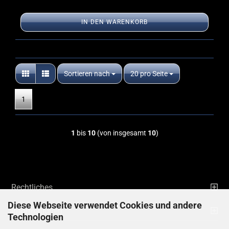
IN DEN WARENKORB
Sortieren nach
pro Seite
Sortieren nach
20 pro Seite
1
1
bis
10
(von insgesamt
10
)
Rechtliches
Diese Webseite verwendet Cookies und andere
Informationen
Technologien