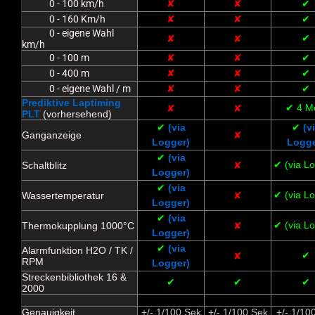
0 - 100 km/h
✘
✘
✔
0 - 160 Km/h
✘
✘
✔
0 - eigene Wahl
✔
✘
✘
km/h
0 - 100 m
✘
✘
✔
0 - 400 m
✘
✘
✔
0 - eigene Wahl / m
✘
✘
✔
Prediktive Laptiming
✔ 4 M
✘
✘
PLT
(vorhersehend)
✔
(via
✔
(v
Ganganzeige
✘
Logger)
Logge
✔
(via
✔ (via L
Schaltblitz
✘
Logger)
✔
(via
✔ (via L
Wassertemperatur
✘
Logger)
✔
(via
✔ (via L
Thermokupplung 1000°C
✘
Logger)
✔
(via
Alarmfunktion H2O / TK /
✔
✘
RPM
Logger)
Streckenbibliothek 16 &
✔
✔
✔
2000
Genauigkeit
+/- 1/100 Sek
+/- 1/100 Sek
+/- 1/10