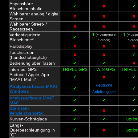
Anpassbare
✔
✔
✘
Bildschirminhalte
Wählbarer analog / digital
✘
✘
✘
Screen
Wählbarer Street- /
✘
✘
✘
Racescreen
1
11
Vorkonfigurierte
(+ LeanAngle-
(+ Lean
✔
Bildschirme*
Screen)
Scree
Farbdisplay
✘
✘
✘
Touchscreen
✔
✘
✘
(handschutauglich)
Bedienung über Tasten
✔
✔
✘
internes GPS
TRIPLE GPS
TWIN GPS
TRIPLE
Android / Apple App
✔
✔
✘
"MAAT Mobil"
deutsche
Analysesoftware MAAT
✔
✔
Windows
Anleitung
==>
Analysesoftware MAAT
✔
✔
✔
MAC
Stardrom
✔
✔
✘
Vergleichsportal
Kurven-Schräglage
✔
✔
option
Längs-
✔
Querbeschleunigung in
✘
option
"G"