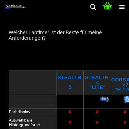
Welcher Laptimer ist der Beste für meine
Anforderungen?
STEALTH
STEALTH
CORSA
4
V2
5
"LITE"
"R / D
Farbdisplay
✘
✘
✘
Auswählbare
✘
✘
✘
Hintergrundfarbe