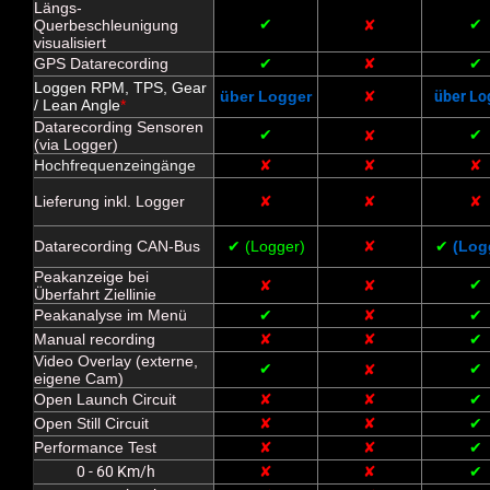
Längs-
✔
✔
Querbeschleunigung
✘
visualisiert
GPS Datarecording
✔
✘
✔
Loggen RPM, TPS, Gear
über Logger
✘
über Lo
/ Lean Angle
*
Datarecording Sensoren
✔
✔
✘
(via Logger)
Hochfrequenzeingänge
✘
✘
✘
Lieferung inkl. Logger
✘
✘
✘
Datarecording CAN-Bus
✔ (Logger)
✘
✔
(Log
Peakanzeige bei
✔
✘
✘
Überfahrt Ziellinie
Peakanalyse im Menü
✔
✘
✔
Manual recording
✘
✘
✔
Video Overlay (externe,
✔
✔
✘
eigene Cam)
Open Launch Circuit
✘
✘
✔
Open Still Circuit
✘
✘
✔
Performance Test
✘
✘
✔
0 - 60 Km/h
✘
✘
✔