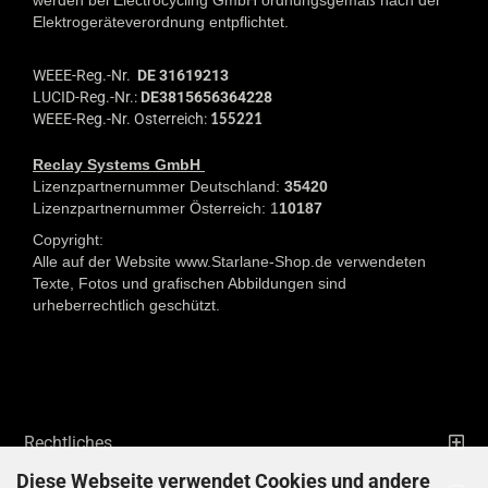
werden bei Electrocycling GmbH
ordnungsgemäß nach der
Elektrogeräteverordnung entpflichtet.
WEEE-Reg.-Nr.
DE 31619213
LUCID-Reg.-Nr.:
DE3815656364228
WEEE-Reg.-Nr. Osterreich:
155221
Reclay Systems GmbH
Lizenzpartnernummer Deutschland:
35420
Lizenzpartnernummer Österreich: 1
10187
Copyright:
Alle auf der Website www.Starlane-Shop.de verwendeten
Texte, Fotos und grafischen Abbildungen sind
urheberrechtlich geschützt.
Rechtliches
Diese Webseite verwendet Cookies und andere