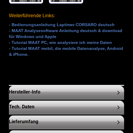
Weiterführende Links:
-
Bedienungsanleitung Laptimer CORSARO deutsch
-
MAAT Analysesoftware Anleitung deutsch & download
für Windows und Apple
-
Tutorial MAAT PC, wie analysiere ich meine Daten
-
Tutorial MAAT mobil, die mobile Datenanalyse, Android
& iPhone.
Hersteller-Info
Tech. Daten
Lieferumfang