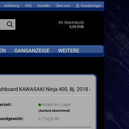
Anleitung
FAQ
Kontakt
Über uns
Kundenlogin
Suche...
Ihr Warenkorb
0,00 EUR
EN
GANGANZEIGE
WEITERE
APRILIA
Abverkauf anzeigen
BMW
GPS LAPTIMER für MOTORRAD &
shboard KAWASAKI Ninja 400, Bj. 2018 -
Go-KART
DUCATI
MOTORRAD QUICKSHIFTER
I
HONDA
erzeit:
Artikel am Lager
ta
KAWASAKI
(Ausland abweichend)
KTM
sandgewicht:
0.7
kg je Set
SUZUKI
TRIUMPH