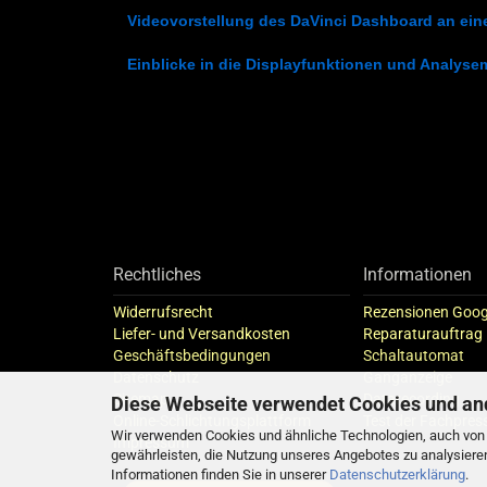
Videovorstellung des DaVinci Dashboard an ei
Einblicke in die Displayfunktionen und Analyse
Rechtliches
Informationen
Widerrufsrecht
Rezensionen Goog
Liefer- und Versandkosten
Reparaturauftrag
Geschäftsbedingungen
Schaltautomat
Datenschutz
Ganganzeige
Sitemap
Datarecording
Diese Webseite verwendet Cookies und an
Online-Schlichtungsplattform
Test der Fachpres
Wir verwenden Cookies und ähnliche Technologien, auch von D
Impressum
gewährleisten, die Nutzung unseres Angebotes zu analysiere
Informationen finden Sie in unserer
Datenschutzerklärung
.