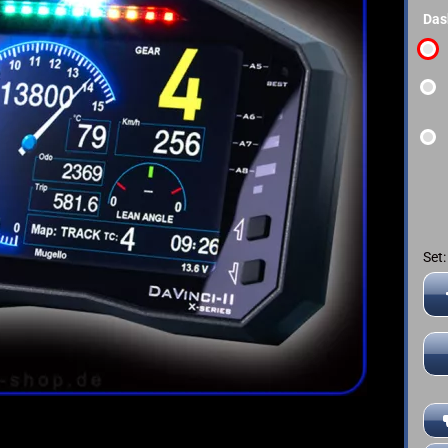
➤ Deutsche Anleitung
Das
YAMAHA
Set:
Set