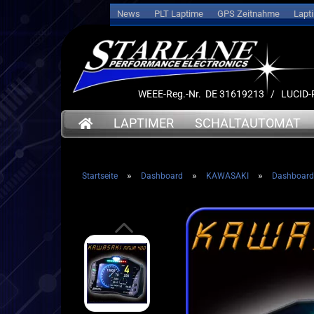
News
PLT Laptime
GPS Zeitnahme
Lapt
WEEE-Reg.-Nr. DE 31619213 / LUCI
LAPTIMER
SCHALTAUTOMAT
»
»
»
Startseite
Dashboard
KAWASAKI
Dashboard 
➤ Date
➤ Datenlogger
➤ Halt
➤ Halterungen
➤ Sens
➤ Sensoren
➤ Kabe
➤ Kabel
➤ Akku
➤ Akkus
➤ Servi
➤ Service
➤ Deut
➤ Deutsche Anleitung