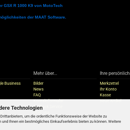
ner GSX R 1000 K9 von MotoTech
möglichkeiten der MAAT Software.
Mehr über...
Ihre persönlich
le Business
Bilder
Merkzettel
News
Ihr Konto
FAQ
Kasse
Kontaktformular
Neue Artikel
Callback Service
dere Technologien
se
Über uns
rittanbietern, um die ordentliche Funktionsweise der Website zu
n und Ihnen ein bestmögliches Einkaufserlebnis bieten zu können. Weitere