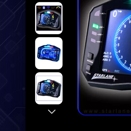
➤ Datenlogger
➤ Halterungen
➤ Sensoren
➤ Kabel
➤ Service
➤ Deutsche Anleitung