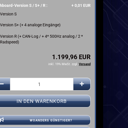
hboard-Version S / S+ / R :
+ 0,01 EUR
YAMAHA
Version S
Version S+ (+ 4 analoge Eingänge)
Version R (+ CAN-Log / + 4* 500Hz analog / 2 *
Radspeed)
1.199,96 EUR
inkl. 19% MwSt. zzgl.
Versand
WOANDERS GÜNSTIGER?