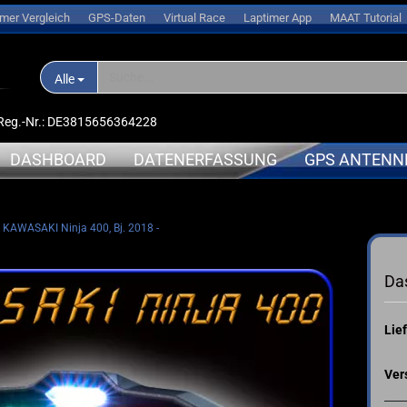
imer Vergleich
GPS-Daten
Virtual Race
Laptimer App
MAAT Tutorial
Alle
D-Reg.-Nr.: DE3815656364228
DASHBOARD
DATENERFASSUNG
GPS ANTENN
KAWASAKI Ninja 400, Bj. 2018 -
nlogger
APRILIA
APRILIA
➤ Expansionsmodule
erungen
BMW
BMW
Da
➤ Halterungen
oren
DUCATI
DUCATI
➤ Sensoren
l
HONDA
KAWASAK
Lief
➤ Kabel
s
KAWASAKI
MV-Agus
➤ Ersatzteile
ce
KTM
YAMAHA
Ver
➤ Akkus
sche Anleitung
SUZUKI
➤ Service
TRIUMPH