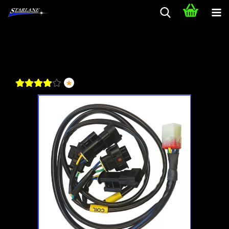
KAWASAKI "plug and play" Schaltautomat / Quickshifter für ZX
6 R, ZX 10 R
*