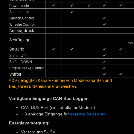
Powermode
✔
✔
✔
✔
✔
Slidecontrol
✔
Launch Control
✔
Wheelie Control
✔
Ansaugdruck
Schräglage
Vor
Batterie
✔
✔
✔
✔
Shifter UP
✔
Shifter DOWN
✔
Engine Brake Control
✔
Shifter
✔
✔
* Die geloggten Kanäle können von Modellvarianten und
Baujahren untereinander abweichen.
Verfügbare Eingänge CAN-Bus Logger:
CAN-BUS Port (sie Tabelle für Modelle)
+ 3 analoge Eingänge für
externe Sensoren
Energieversorgung:
Versorgung 5-15V