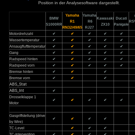
Position in der Analysesoftware dargestellt.
Yamaha
Yamaha
BMW
Kawasaki
Ducati
R1
R6
RS
S1000RR
ZX10
Panigale
RN32/49/65
RJ27
Motordrehzahl
✔
✔
✔
✔
✔
Wassertemperatur
✔
✔
✔
✔
✔
Ansaugflufttemperatur
✔
✔
✔
✔
✔
Gang
✔
✔
✔
✔
✔
Radspeed hinten
✔
✔
✔
✔
✔
Radspeed vorn
✔
✔
✔
✔
✔
Bremse hinten
✔
✔
✔
Bremse vorn
✔
✔
✔
ABS_Stat
ABS_Int
✔
Drosselklappe 1
✔
✔
✔
✔
✔
Motor
Gasgriffstellung (drive
✔
✔
✔
✔
by Wire)
TC-Level
✔
✔
✔
TC-Interventing
✔
✔
✔
✔