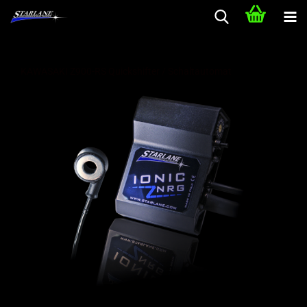
KAWASAKI Z900-RS Quickshifter / Schaltautomat