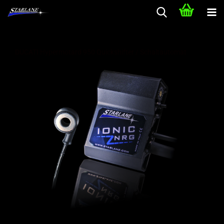
DUCATI Hypermotard 950 Quickshifter / Schaltautomat