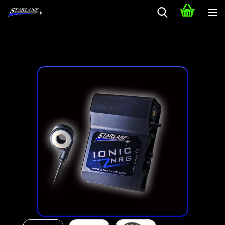
Schaltautomat / Quickshifter für YAMAHA WR-250 X/R 2008 -