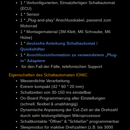
1 * Vorkonfigurierten, Einsatzfertigen Schaltautomat
(ECU)
1 * Sensor
1 * „Plug-and-play“ Anschlusskabel, passend zum
Motorrad
1 * Montagematerial (3M-Klett, M6 Schraube, M6
Hülse)
1 *
deutsche Anleitung Schaltautomat /
Quickshifter
1 *
Anschlussinformation zu verwendetem „Plug-
in“ Adaptern
für den Fall der Fälle, telefonischen Support
Eigenschaften des Schaltautomaten IONIC:
Wasserdichte Verarbeitung
Extrem kompakt (42 * 60 * 20 mm)
Schaltzeiten von 30-150 ms einstellbar
On-Board Programmierung aller Einstellungen
(schnell, flexibel & unabhängig)
Dynamische Anpassung der Cut-Zeit an die Drehzahl
durch sehr leistungsfähigen Mikroprozessor
Schaltkontakte "Öffner" & "Schließer" programmierbar
Sleepmodus für inaktive Drehzahlen (z.B. bis 3000