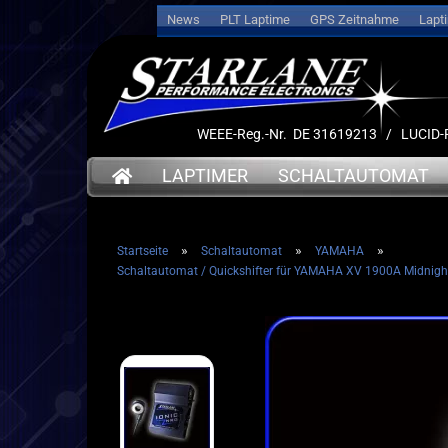
News
PLT Laptime
GPS Zeitnahme
Lapt
WEEE-Reg.-Nr. DE 31619213 / LUCI
LAPTIMER
SCHALTAUTOMAT
»
»
»
Startseite
Schaltautomat
YAMAHA
➤ Date
Schaltautomat / Quickshifter für YAMAHA XV 1900A Midnight
➤ Datenlogger
➤ Halt
➤ Halterungen
➤ Sens
➤ Sensoren
➤ Kabe
➤ Kabel
➤ Akku
➤ Akkus
➤ Servi
➤ Service
➤ Deut
➤ Deutsche Anleitung