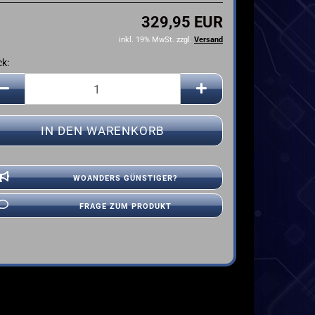
YAMAHA
329,95 EUR
inkl. 19% MwSt. zzgl.
Versand
ck:
ck
WOANDERS GÜNSTIGER?
FRAGE ZUM PRODUKT