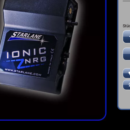
➤ Deutsche Anleitung
YAMAHA
Stü
Stü