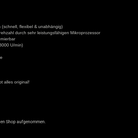
(schnell, flexibel & unabhängig)
ehzahl durch sehr leistungsfähigen Mikroprozessor
mmierbar
 3000 U/min)
le
 alles original!
n den Shop aufgenommen.