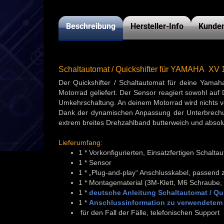
Beschreibung
Hersteller-Info
Kunden
Schaltautomat / Quickshifter für YAMAHA XV 
Der Quickshifter / Schaltautomat für deine Yama
Motorrad geliefert. Der Sensor reagiert sowohl auf
Umkehrschaltung. An deinem Motorrad wird nichts ver
Dank der dynamischen Anpassung der Unterbrechun
extrem breites Drehzahlband butterweich und absolu
Lieferumfang:
1 * Vorkonfigurierten, Einsatzfertigen Schalt
1 * Sensor
1 * „Plug-and-play“ Anschlusskabel, passend
1 * Montagematerial (3M-Klett, M6 Schraube,
1 *
deutsche Anleitung Schaltautomat / Qui
1 *
Anschlussinformation zu verwendetem 
für den Fall der Fälle, telefonischen Support