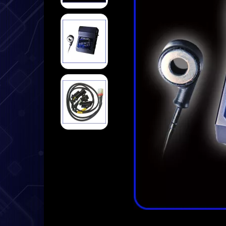
➤ Datenlogger
➤ Halterungen
➤ Sensoren
➤ Kabel
➤ Service
➤ Deutsche Anleitung