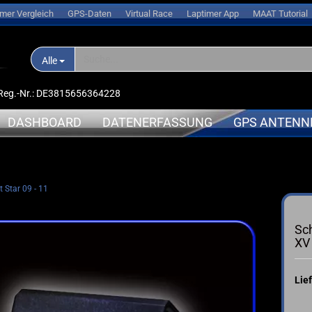
imer Vergleich
GPS-Daten
Virtual Race
Laptimer App
MAAT Tutorial
Alle
D-Reg.-Nr.: DE3815656364228
DASHBOARD
DATENERFASSUNG
GPS ANTENN
nlogger
APRILIA
APRILIA
 Star 09 - 11
➤ Expansionsmodule
erungen
BMW
BMW
➤ Halterungen
oren
DUCATI
DUCATI
Sc
➤ Sensoren
l
HONDA
KAWASAK
XV 
➤ Kabel
s
KAWASAKI
MV-Agus
➤ Ersatzteile
ce
KTM
YAMAHA
Lief
➤ Akkus
sche Anleitung
SUZUKI
➤ Service
TRIUMPH