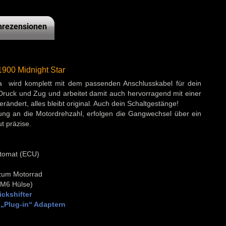
rezensionen
1900 Midnight Star
ha wird komplett mit dem passenden Anschlusskabel für dein
 Druck und Zug und arbeitet damit auch hervorragend mit einer
ändert, alles bleibt original. Auch dein Schaltgestänge!
g an die Motordrehzahl, erfolgen die Gangwechsel über ein
t präzise.
automat (ECU)
 zum Motorrad
 M6 Hülse)
ckshifter
„Plug-in“ Adaptern