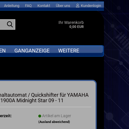
Anleitung
FAQ
Kontakt
Über uns
Kundenlogin
Suche...
Ihr Warenkorb
0,00 EUR
EN
GANGANZEIGE
WEITERE
APRILIA
Abverkauf anzeigen
BMW
GPS LAPTIMER für MOTORRAD &
Go-KART
DUCATI
haltautomat / Quickshifter für YAMAHA
MOTORRAD QUICKSHIFTER
I
HONDA
1900A Midnight Star 09 - 11
ta
KAWASAKI
KTM
erzeit:
Artikel am Lager
SUZUKI
(Ausland abweichend)
TRIUMPH