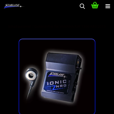
Schaltautomat / Quickshifter für YAMAHA FJR 1300 ABS 2013
-