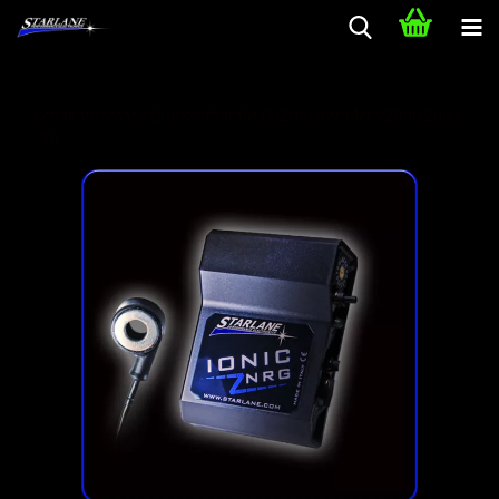
Schaltautomat / Quickshifter für SUZUKI Intruder VZ800 2009
- 10