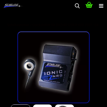
Schaltautomat / Quickshifter für SUZUKI GSX-R 600 2001 - 04