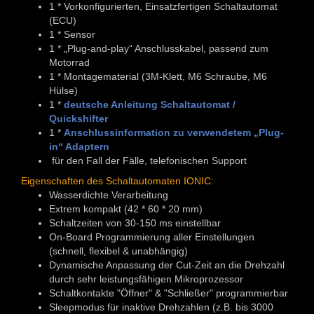
1 * Vorkonfigurierten, Einsatzfertigen Schaltautomat
(ECU)
1 * Sensor
1 * „Plug-and-play“ Anschlusskabel, passend zum
Motorrad
1 * Montagematerial (3M-Klett, M6 Schraube, M6
Hülse)
1 *
deutsche Anleitung Schaltautomat /
Quickshifter
1 *
Anschlussinformation zu verwendetem „Plug-
in“ Adaptern
für den Fall der Fälle, telefonischen Support
Eigenschaften des Schaltautomaten IONIC:
Wasserdichte Verarbeitung
Extrem kompakt (42 * 60 * 20 mm)
Schaltzeiten von 30-150 ms einstellbar
On-Board Programmierung aller Einstellungen
(schnell, flexibel & unabhängig)
Dynamische Anpassung der Cut-Zeit an die Drehzahl
durch sehr leistungsfähigen Mikroprozessor
Schaltkontakte "Öffner" & "Schließer" programmierbar
Sleepmodus für inaktive Drehzahlen (z.B. bis 3000