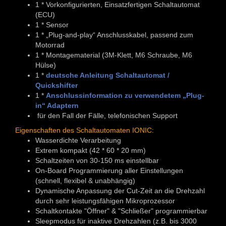
1 * Vorkonfigurierten, Einsatzfertigen Schaltautomat
(ECU)
1 * Sensor
1 * „Plug-and-play“ Anschlusskabel, passend zum
Motorrad
1 * Montagematerial (3M-Klett, M6 Schraube, M6
Hülse)
1 *
deutsche Anleitung Schaltautomat /
Quickshifter
1 *
Anschlussinformation zu verwendetem „Plug-
in“ Adaptern
für den Fall der Fälle, telefonischen Support
Eigenschaften des Schaltautomaten IONIC:
Wasserdichte Verarbeitung
Extrem kompakt (42 * 60 * 20 mm)
Schaltzeiten von 30-150 ms einstellbar
On-Board Programmierung aller Einstellungen
(schnell, flexibel & unabhängig)
Dynamische Anpassung der Cut-Zeit an die Drehzahl
durch sehr leistungsfähigen Mikroprozessor
Schaltkontakte "Öffner" & "Schließer" programmierbar
Sleepmodus für inaktive Drehzahlen (z.B. bis 3000