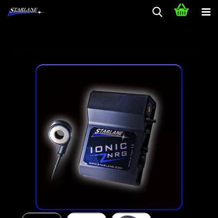
Schaltautomat / Quickshifter für SUZUKI GSX 1400 2002 - 05