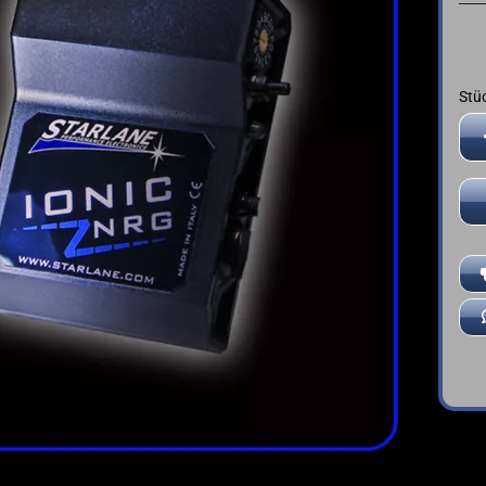
➤ Deutsche Anleitung
YAMAHA
Stü
Stü