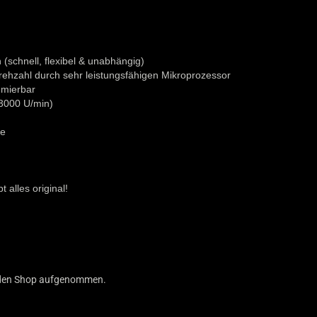
(schnell, flexibel & unabhängig)
ehzahl durch sehr leistungsfähigen Mikroprozessor
mmierbar
 3000 U/min)
le
 alles original!
in den Shop aufgenommen.