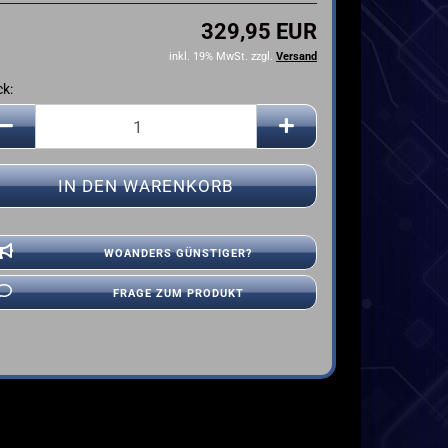
YAMAHA
329,95 EUR
inkl. 19% MwSt. zzgl.
Versand
ck:
ck
WOANDERS GÜNSTIGER?
FRAGE ZUM PRODUKT