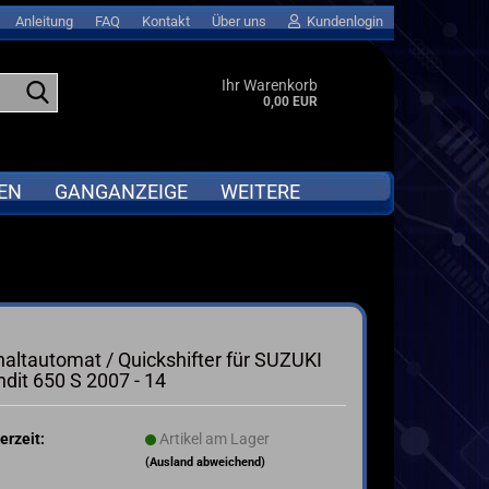
Anleitung
FAQ
Kontakt
Über uns
Kundenlogin
Suche...
Ihr Warenkorb
0,00 EUR
EN
GANGANZEIGE
WEITERE
APRILIA
Abverkauf anzeigen
BMW
GPS LAPTIMER für MOTORRAD &
Go-KART
DUCATI
altautomat / Quickshifter für SUZUKI
MOTORRAD QUICKSHIFTER
I
HONDA
dit 650 S 2007 - 14
ta
KAWASAKI
KTM
erzeit:
Artikel am Lager
SUZUKI
(Ausland abweichend)
TRIUMPH