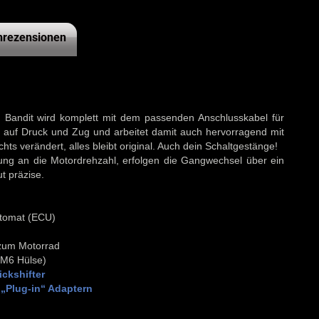
rezensionen
I Bandit wird komplett mit dem passenden Anschlusskabel für
hl auf Druck und Zug und arbeitet damit auch hervorragend mit
ts verändert, alles bleibt original. Auch dein Schaltgestänge!
g an die Motordrehzahl, erfolgen die Gangwechsel über ein
t präzise.
automat (ECU)
 zum Motorrad
 M6 Hülse)
ckshifter
„Plug-in“ Adaptern