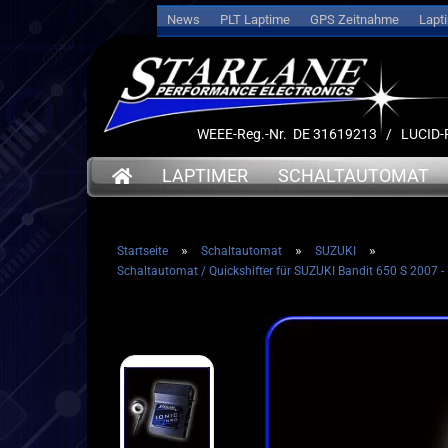
News
PLT Laptime
GPS Zeitnahme
Lapt
WEEE-Reg.-Nr. DE 31619213 / LUCI
LAPTIMER
SCHALTAUTOMAT
»
»
»
Startseite
Schaltautomat
SUZUKI
➤ Date
Schaltautomat / Quickshifter für SUZUKI Bandit 650 S 2007 -
➤ Datenlogger
➤ Halt
➤ Halterungen
➤ Sens
➤ Sensoren
➤ Kabe
➤ Kabel
➤ Akku
➤ Akkus
➤ Servi
➤ Service
➤ Deut
➤ Deutsche Anleitung