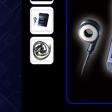
➤ Datenlogger
➤ Halterungen
➤ Sensoren
➤ Kabel
➤ Service
➤ Deutsche Anleitung