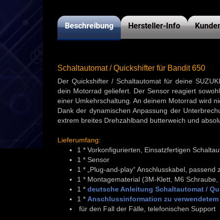
Beschreibung
Hersteller-Info
Kunden
Schaltautomat / Quickshifter für Bandit 650
Der Quickshifter / Schaltautomat für deine SUZUK
dein Motorrad geliefert. Der Sensor reagiert sowo
einer Umkehrschaltung. An deinem Motorrad wird nich
Dank der dynamischen Anpassung der Unterbrechun
extrem breites Drehzahlband butterweich und absolu
Lieferumfang:
1 * Vorkonfigurierten, Einsatzfertigen Schalt
1 * Sensor
1 * „Plug-and-play“ Anschlusskabel, passend
1 * Montagematerial (3M-Klett, M6 Schraube,
1 *
deutsche Anleitung Schaltautomat / Qui
1 *
Anschlussinformation zu verwendetem 
für den Fall der Fälle, telefonischen Support