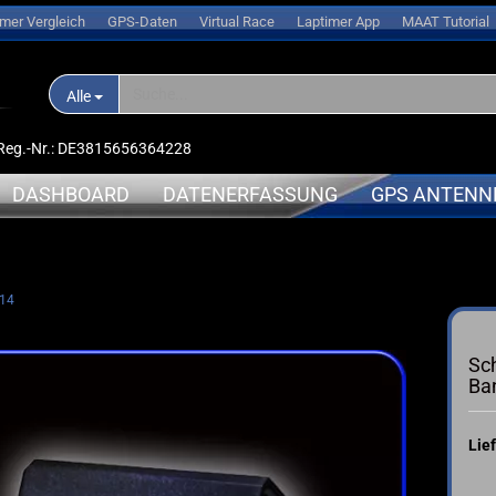
imer Vergleich
GPS-Daten
Virtual Race
Laptimer App
MAAT Tutorial
Alle
D-Reg.-Nr.: DE3815656364228
DASHBOARD
DATENERFASSUNG
GPS ANTENN
nlogger
APRILIA
APRILIA
 14
➤ Expansionsmodule
erungen
BMW
BMW
➤ Halterungen
oren
DUCATI
DUCATI
Sch
➤ Sensoren
l
HONDA
KAWASAK
Ban
➤ Kabel
s
KAWASAKI
MV-Agus
➤ Ersatzteile
ce
KTM
YAMAHA
Lief
➤ Akkus
sche Anleitung
SUZUKI
➤ Service
TRIUMPH