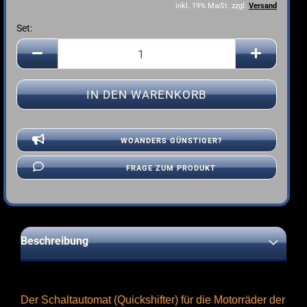
inkl. 19% MwSt. zzgl.
Versand
Set:
Set
WOANDERS GÜNSTIGER?
FRAGE ZUM PRODUKT
Beschreibung
Der Schaltautomat (Quickshifter) für die Motorräder der