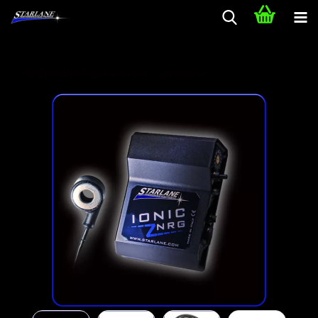
HUSQVARNA Schaltautomat - Quickshifter