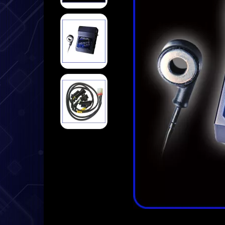
➤ Datenlogger
➤ Halterungen
➤ Sensoren
➤ Kabel
➤ Service
➤ Deutsche Anleitung