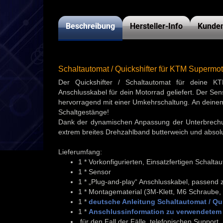
Beschreibung
Hersteller-Info
Kunden
Schaltautomat / Quickshifter für KTM Supermo
Der Quickshifter / Schaltautomat für deine
Anschlusskabel für dein Motorrad geliefert. Der Se
hervorragend mit einer Umkehrschaltung. An deinem M
Schaltgestänge!
Dank der dynamischen Anpassung der Unterbrechun
extrem breites Drehzahlband butterweich und absolu
Lieferumfang:
1 * Vorkonfigurierten, Einsatzfertigen Schalt
1 * Sensor
1 * „Plug-and-play“ Anschlusskabel, passend
1 * Montagematerial (3M-Klett, M6 Schraube,
1 *
deutsche Anleitung Schaltautomat / Qui
1 *
Anschlussinformation zu verwendetem 
für den Fall der Fälle, telefonischen Support