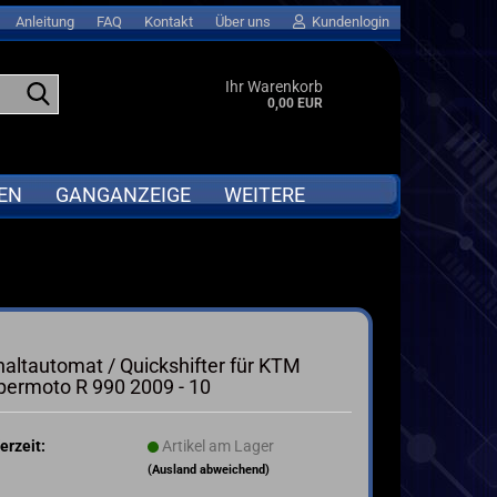
Anleitung
FAQ
Kontakt
Über uns
Kundenlogin
Suche...
Ihr Warenkorb
0,00 EUR
EN
GANGANZEIGE
WEITERE
APRILIA
Abverkauf anzeigen
BMW
GPS LAPTIMER für MOTORRAD &
Go-KART
DUCATI
altautomat / Quickshifter für KTM
MOTORRAD QUICKSHIFTER
I
HONDA
permoto R 990 2009 - 10
ta
KAWASAKI
KTM
erzeit:
Artikel am Lager
SUZUKI
(Ausland abweichend)
TRIUMPH