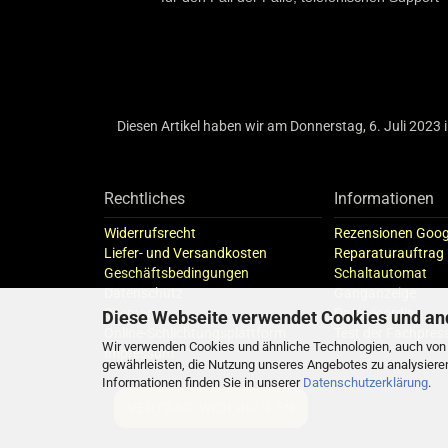
Diesen Artikel haben wir am Donnerstag, 6. Juli 202
Rechtliches
Informationen
Widerrufsrecht
Rezensionen Goog
Liefer- und Versandkosten
Reparaturauftrag
Geschäftsbedingungen
Schaltautomat
Datenschutz
Ganganzeige
Sitemap
Datarecording
Diese Webseite verwendet Cookies und an
Online-Schlichtungsplattform
Test der Fachpres
Wir verwenden Cookies und ähnliche Technologien, auch von D
Impressum
gewährleisten, die Nutzung unseres Angebotes zu analysiere
Informationen finden Sie in unserer
Datenschutzerklärung
.
VERTRAG WIDERRUFEN