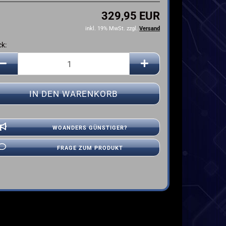
YAMAHA
329,95 EUR
inkl. 19% MwSt. zzgl.
Versand
ck:
ck
WOANDERS GÜNSTIGER?
FRAGE ZUM PRODUKT