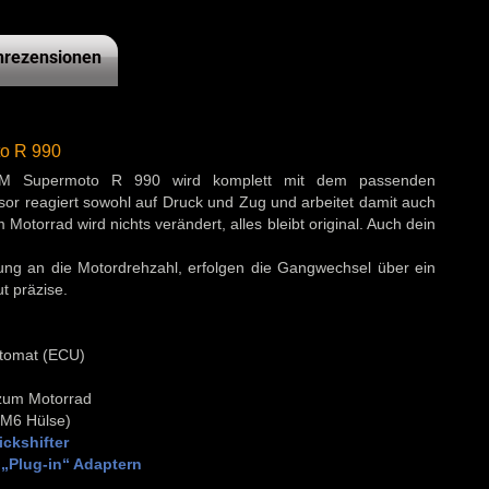
rezensionen
to R 990
 KTM Supermoto R 990 wird komplett mit dem passenden
nsor reagiert sowohl auf Druck und Zug und arbeitet damit auch
otorrad wird nichts verändert, alles bleibt original. Auch dein
g an die Motordrehzahl, erfolgen die Gangwechsel über ein
t präzise.
automat (ECU)
 zum Motorrad
 M6 Hülse)
ckshifter
„Plug-in“ Adaptern