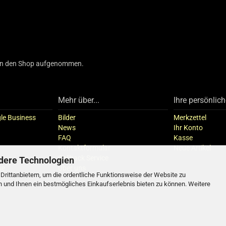
3 in den Shop aufgenommen.
Mehr über...
Ihre persönlich
le Business
Bilder
Merkzettel
News
Ihr Konto
FAQ
Kasse
Kontaktformular
Neue Artikel
Callback Service
dere Technologien
se
Über uns
rittanbietern, um die ordentliche Funktionsweise der Website zu
n und Ihnen ein bestmögliches Einkaufserlebnis bieten zu können. Weitere