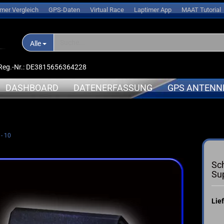
imer Vergleich
GPS-Daten
Virtual Race
Laptimer App
MAAT Tutorial
Alle
D-Reg.-Nr.: DE3815656364228
DASHBOARD
DATENERFASSUNG
GPS ANTENN
nlogger
APRILIA
APRILIA
- 10
➤ Expansionsmodule
erungen
BMW
BMW
➤ Halterungen
oren
DUCATI
DUCATI
Sch
➤ Sensoren
l
HONDA
KAWASAK
Su
➤ Kabel
s
KAWASAKI
MV-Agus
➤ Ersatzteile
ce
KTM
YAMAHA
Lief
➤ Akkus
sche Anleitung
SUZUKI
➤ Service
TRIUMPH