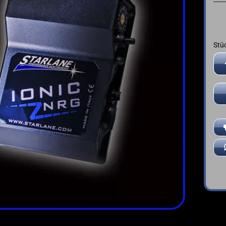
➤ Deutsche Anleitung
YAMAHA
Stü
Stü