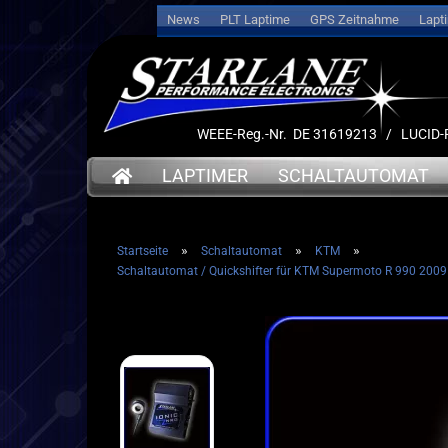
News
PLT Laptime
GPS Zeitnahme
Lapt
WEEE-Reg.-Nr. DE 31619213 / LUCI
LAPTIMER
SCHALTAUTOMAT
»
»
»
Startseite
Schaltautomat
KTM
➤ Date
Schaltautomat / Quickshifter für KTM Supermoto R 990 2009 
➤ Datenlogger
➤ Halt
➤ Halterungen
➤ Sens
➤ Sensoren
➤ Kabe
➤ Kabel
➤ Akku
➤ Akkus
➤ Servi
➤ Service
➤ Deut
➤ Deutsche Anleitung