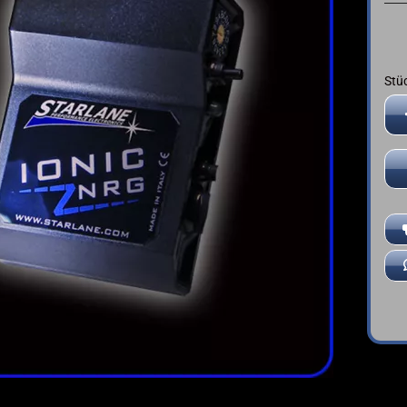
➤ Deutsche Anleitung
YAMAHA
Stü
Stü