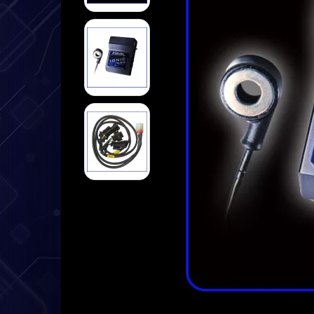
➤ Datenlogger
➤ Halterungen
➤ Sensoren
➤ Kabel
➤ Service
➤ Deutsche Anleitung