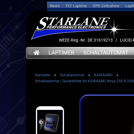
News
PLT Laptime
GPS Zeitnahme
Lapt
WEEE-Reg.-Nr. DE 31619213 / LUCI
LAPTIMER
SCHALTAUTOMAT
»
»
»
Startseite
Schaltautomat
KAWASAKI
➤ Date
Schaltautomat / Quickshifter für KAWASAKI Ninja 250 R 2008
➤ Datenlogger
➤ Halt
➤ Halterungen
➤ Sens
➤ Sensoren
➤ Kabe
➤ Kabel
➤ Akku
➤ Akkus
➤ Servi
➤ Service
➤ Deut
➤ Deutsche Anleitung