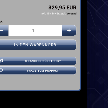
YAMAHA
329,95 EUR
inkl. 19% MwSt. zzgl.
Versand
ck:
ck
WOANDERS GÜNSTIGER?
FRAGE ZUM PRODUKT