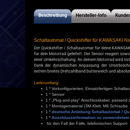
Beschreibung
Hersteller-Info
Kunden
Schaltautomat / Quickshifter für KAWASAKI Ni
Der Quickshifter / Schaltautomat für deine KAWASA
für dein Motorrad geliefert. Der Sensor reagiert so
einer Umkehrschaltung. An deinem Motorrad wird nichts
Dank der dynamischen Anpassung der Unterbrechun
extrem breites Drehzahlband butterweich und absolut
Lieferumfang:
1 * Vorkonfigurierten, Einsatzfertigen Schalt
1 * Sensor
1 * „Plug-and-play“ Anschlusskabel, passend
1 * Montagematerial (3M-Klett, M6 Schraube,
1 *
deutsche Anleitung Schaltautomat / Qui
1 *
Anschlussinformation zu verwendetem 
für den Fall der Fälle, telefonischen Support