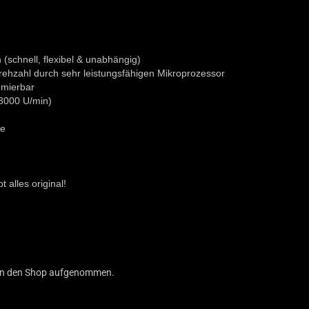
(schnell, flexibel & unabhängig)
ehzahl durch sehr leistungsfähigen Mikroprozessor
mmierbar
 3000 U/min)
le
 alles original!
3 in den Shop aufgenommen.