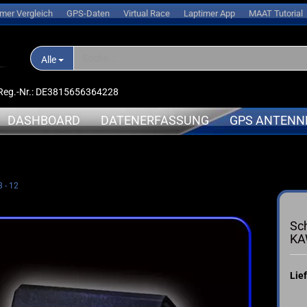
imer Vergleich
GPS-Daten
Virtual Race
Laptimer App
MAAT Tutorial
Alle
D-Reg.-Nr.: DE3815656364228
DASHBOARD
DATENERFASSUNG
GPS ANTENN
nlogger
APRILIA
APRILIA
 - 12
➤ Expansionsmodule
erungen
BMW
BMW
➤ Halterungen
oren
DUCATI
DUCATI
Sch
➤ Sensoren
l
HONDA
KAWASAK
KA
➤ Kabel
s
KAWASAKI
MV-Agus
➤ Ersatzteile
ce
KTM
YAMAHA
Lief
➤ Akkus
sche Anleitung
SUZUKI
➤ Service
TRIUMPH