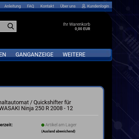
Anleitung
FAQ
Kontakt
Über uns
Kundenlogin
Suche...
Ihr Warenkorb
0,00 EUR
EN
GANGANZEIGE
WEITERE
APRILIA
Abverkauf anzeigen
BMW
GPS LAPTIMER für MOTORRAD &
Go-KART
DUCATI
altautomat / Quickshifter für
MOTORRAD QUICKSHIFTER
I
HONDA
WASAKI Ninja 250 R 2008 - 12
ta
KAWASAKI
KTM
erzeit:
Artikel am Lager
SUZUKI
(Ausland abweichend)
TRIUMPH