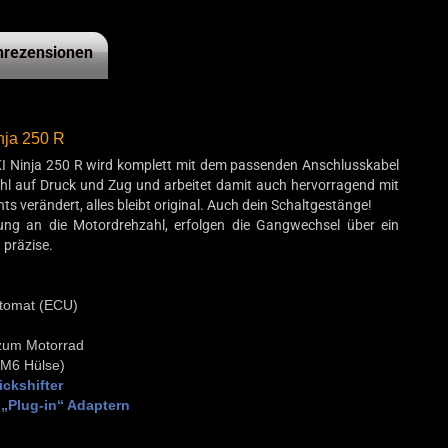
rezensionen
nja 250 R
KI Ninja 250 R wird komplett mit dem passenden Anschlusskabel
wohl auf Druck und Zug und arbeitet damit auch hervorragend mit
 verändert, alles bleibt original. Auch dein Schaltgestänge!
g an die Motordrehzahl, erfolgen die Gangwechsel über ein
 präzise.
automat (ECU)
 zum Motorrad
 M6 Hülse)
ckshifter
„Plug-in“ Adaptern