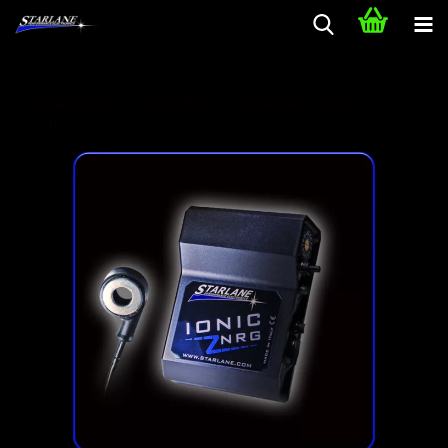
Schaltautomat / Quickshifter für KAWASAKI D Tracker 125
2010-