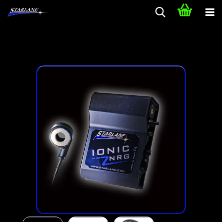
Schaltautomat / Quickshifter für HONDA VFR 800 2002 - 08