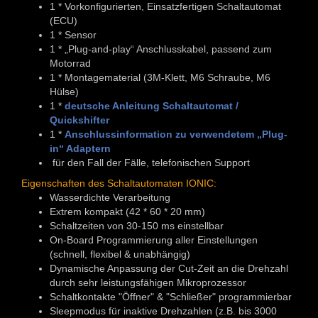
1 * Vorkonfigurierten, Einsatzfertigen Schaltautomat
(ECU)
1 * Sensor
1 * „Plug-and-play“ Anschlusskabel, passend zum
Motorrad
1 * Montagematerial (3M-Klett, M6 Schraube, M6
Hülse)
1 *
deutsche Anleitung Schaltautomat /
Quickshifter
1 *
Anschlussinformation zu verwendetem „Plug-
in“ Adaptern
für den Fall der Fälle, telefonischen Support
Eigenschaften des Schaltautomaten IONIC:
Wasserdichte Verarbeitung
Extrem kompakt (42 * 60 * 20 mm)
Schaltzeiten von 30-150 ms einstellbar
On-Board Programmierung aller Einstellungen
(schnell, flexibel & unabhängig)
Dynamische Anpassung der Cut-Zeit an die Drehzahl
durch sehr leistungsfähigen Mikroprozessor
Schaltkontakte "Öffner" & "Schließer" programmierbar
Sleepmodus für inaktive Drehzahlen (z.B. bis 3000