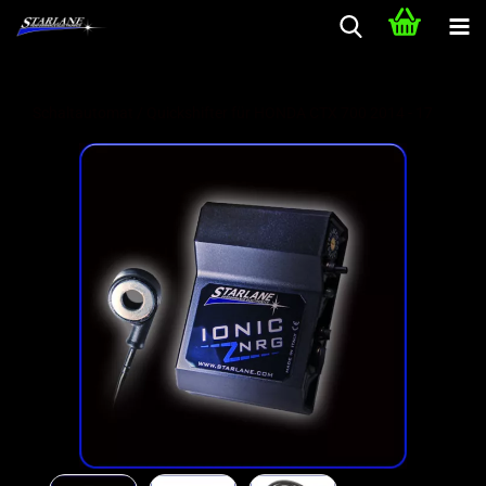
Schaltautomat / Quickshifter für HONDA CTX 700 2014 - 17