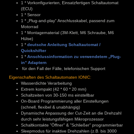
1 * Vorkonfigurierten, Einsatzfertigen Schaltautomat
(ECU)
1 * Sensor
1 * „Plug-and-play“ Anschlusskabel, passend zum
Motorrad
1 * Montagematerial (3M-Klett, M6 Schraube, M6
Hülse)
1 *
deutsche Anleitung Schaltautomat /
Quickshifter
1 *
Anschlussinformation zu verwendetem „Plug-
in“ Adaptern
für den Fall der Fälle, telefonischen Support
Eigenschaften des Schaltautomaten IONIC:
Wasserdichte Verarbeitung
Extrem kompakt (42 * 60 * 20 mm)
Schaltzeiten von 30-150 ms einstellbar
On-Board Programmierung aller Einstellungen
(schnell, flexibel & unabhängig)
Dynamische Anpassung der Cut-Zeit an die Drehzahl
durch sehr leistungsfähigen Mikroprozessor
Schaltkontakte "Öffner" & "Schließer" programmierbar
Sleepmodus für inaktive Drehzahlen (z.B. bis 3000