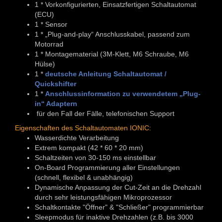
1 * Vorkonfigurierten, Einsatzfertigen Schaltautomat
(ECU)
1 * Sensor
1 * „Plug-and-play“ Anschlusskabel, passend zum
Motorrad
1 * Montagematerial (3M-Klett, M6 Schraube, M6
Hülse)
1 *
deutsche Anleitung Schaltautomat /
Quickshifter
1 *
Anschlussinformation zu verwendetem „Plug-
in“ Adaptern
für den Fall der Fälle, telefonischen Support
Eigenschaften des Schaltautomaten IONIC:
Wasserdichte Verarbeitung
Extrem kompakt (42 * 60 * 20 mm)
Schaltzeiten von 30-150 ms einstellbar
On-Board Programmierung aller Einstellungen
(schnell, flexibel & unabhängig)
Dynamische Anpassung der Cut-Zeit an die Drehzahl
durch sehr leistungsfähigen Mikroprozessor
Schaltkontakte "Öffner" & "Schließer" programmierbar
Sleepmodus für inaktive Drehzahlen (z.B. bis 3000