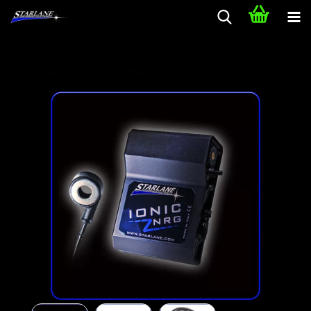
Schaltautomat / Quickshifter für HONDA CRF 100 L 2016 -