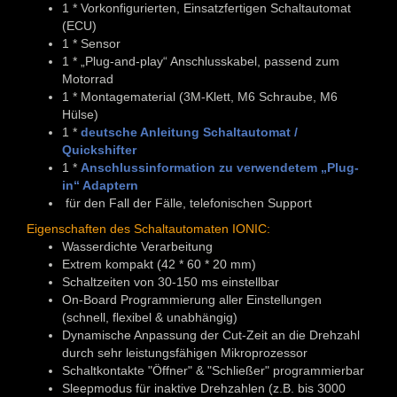
1 * Vorkonfigurierten, Einsatzfertigen Schaltautomat
(ECU)
1 * Sensor
1 * „Plug-and-play“ Anschlusskabel, passend zum
Motorrad
1 * Montagematerial (3M-Klett, M6 Schraube, M6
Hülse)
1 *
deutsche Anleitung Schaltautomat /
Quickshifter
1 *
Anschlussinformation zu verwendetem „Plug-
in“ Adaptern
für den Fall der Fälle, telefonischen Support
Eigenschaften des Schaltautomaten IONIC:
Wasserdichte Verarbeitung
Extrem kompakt (42 * 60 * 20 mm)
Schaltzeiten von 30-150 ms einstellbar
On-Board Programmierung aller Einstellungen
(schnell, flexibel & unabhängig)
Dynamische Anpassung der Cut-Zeit an die Drehzahl
durch sehr leistungsfähigen Mikroprozessor
Schaltkontakte "Öffner" & "Schließer" programmierbar
Sleepmodus für inaktive Drehzahlen (z.B. bis 3000