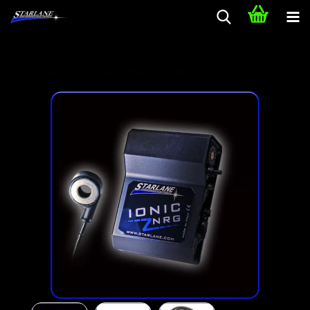
Schaltautomat / Quickshifter für HONDA CB 650 F 2014 - 18