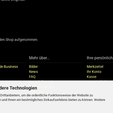
in den Shop aufgenommen.
Mehr über...
Ihre persönlich
le Business
Bilder
Merkzettel
News
Ihr Konto
FAQ
Kasse
Kontaktformular
Neue Artikel
Callback Service
dere Technologien
se
Über uns
rittanbietern, um die ordentliche Funktionsweise der Website zu
n und Ihnen ein bestmögliches Einkaufserlebnis bieten zu können. Weitere