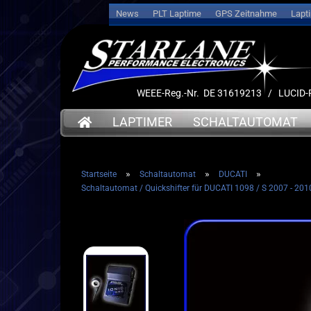
News
PLT Laptime
GPS Zeitnahme
Lapt
WEEE-Reg.-Nr. DE 31619213 / LUCI
LAPTIMER
SCHALTAUTOMAT
»
»
»
Startseite
Schaltautomat
DUCATI
➤ Date
Schaltautomat / Quickshifter für DUCATI 1098 / S 2007 - 201
➤ Datenlogger
➤ Halt
➤ Halterungen
➤ Sens
➤ Sensoren
➤ Kabe
➤ Kabel
➤ Akku
➤ Akkus
➤ Servi
➤ Service
➤ Deut
➤ Deutsche Anleitung