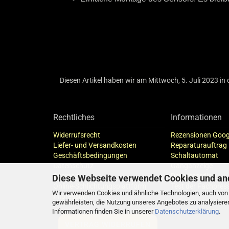
Diesen Artikel haben wir am Mittwoch, 5. Juli 2023 
Rechtliches
Informationen
Widerrufsrecht
Rezensionen Goog
Liefer- und Versandkosten
Reparaturauftrag
Geschäftsbedingungen
Schaltautomat
Datenschutz
Ganganzeige
Sitemap
Datarecording
Diese Webseite verwendet Cookies und an
Online-Schlichtungsplattform
Test der Fachpres
Wir verwenden Cookies und ähnliche Technologien, auch von D
Impressum
gewährleisten, die Nutzung unseres Angebotes zu analysiere
Informationen finden Sie in unserer
Datenschutzerklärung
.
VERTRAG WIDERRUFEN