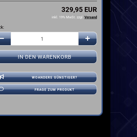
YAMAHA
329,95 EUR
inkl. 19% MwSt. zzgl.
Versand
ck:
ck
WOANDERS GÜNSTIGER?
FRAGE ZUM PRODUKT