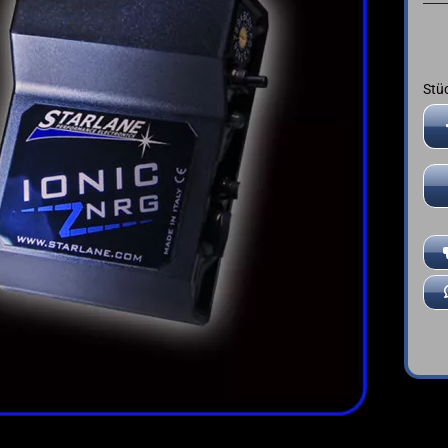
➤ Deutsche Anleitung
YAMAHA
Stü
Stü