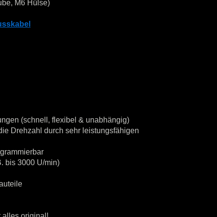
ube, M6 Hülse)
usskabel
ngen (schnell, flexibel & unabhängig)
ie Drehzahl durch sehr leistungsfähigen
rogrammierbar
. bis 3000 U/min)
auteile
alles original!