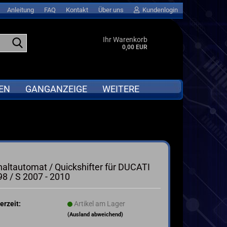
Anleitung
FAQ
Kontakt
Über uns
Kundenlogin
Suche...
Ihr Warenkorb
0,00 EUR
EN
GANGANZEIGE
WEITERE
APRILIA
Abverkauf anzeigen
BMW
GPS LAPTIMER für MOTORRAD &
Go-KART
DUCATI
altautomat / Quickshifter für DUCATI
MOTORRAD QUICKSHIFTER
I
HONDA
8 / S 2007 - 2010
ta
KAWASAKI
KTM
erzeit:
Artikel am Lager
SUZUKI
(Ausland abweichend)
TRIUMPH