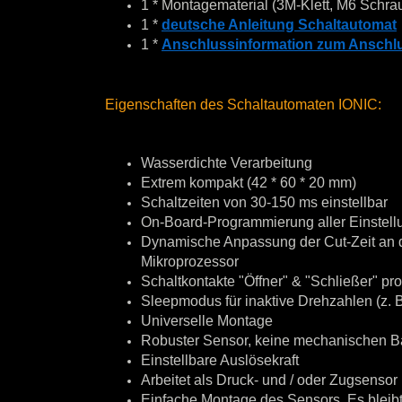
1 * Montagematerial (3M-Klett, M6 Schra
1 *
deutsche Anleitung Schaltautomat
1 *
Anschlussinformation zum Anschl
Eigenschaften des Schaltautomaten IONIC:
Wasserdichte Verarbeitung
Extrem kompakt (42 * 60 * 20 mm)
Schaltzeiten von 30-150 ms einstellbar
On-Board-Programmierung aller Einstellu
Dynamische Anpassung der Cut-Zeit an d
Mikroprozessor
Schaltkontakte "Öffner" & "Schließer" p
Sleepmodus für inaktive Drehzahlen (z. B
Universelle Montage
Robuster Sensor, keine mechanischen B
Einstellbare Auslösekraft
Arbeitet als Druck- und / oder Zugsensor
Einfache Montage des Sensors. Es bleibt 