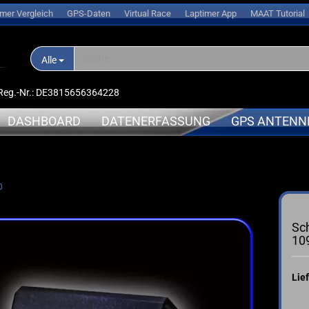
imer Vergleich
GPS-Daten
Virtual Race
Laptimer App
MAAT Tutorial
Alle
D-Reg.-Nr.: DE3815656364228
DASHBOARD
DATENERFASSUNG
GPS ANTENN
nlogger
APRILIA
APRILIA
0
➤ Expansionsmodule
erungen
BMW
BMW
➤ Halterungen
oren
DUCATI
DUCATI
Sch
➤ Sensoren
l
HONDA
KAWASAK
109
➤ Kabel
s
KAWASAKI
MV-Agus
➤ Ersatzteile
ce
KTM
YAMAHA
Lief
➤ Akkus
sche Anleitung
SUZUKI
➤ Service
TRIUMPH