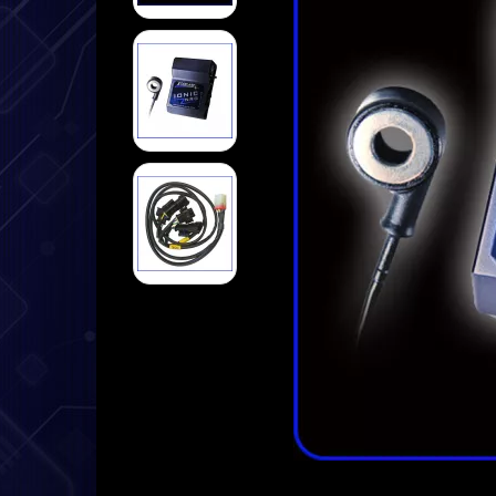
➤ Datenlogger
➤ Halterungen
➤ Sensoren
➤ Kabel
➤ Service
➤ Deutsche Anleitung