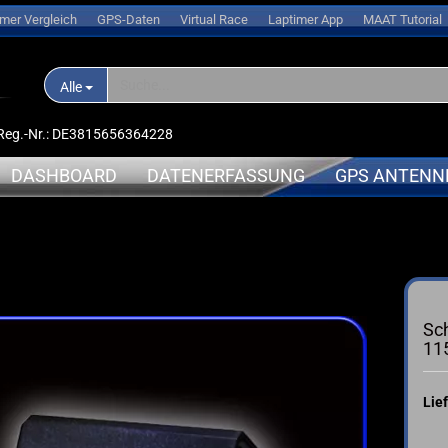
imer Vergleich
GPS-Daten
Virtual Race
Laptimer App
MAAT Tutorial
Alle
D-Reg.-Nr.: DE3815656364228
DASHBOARD
DATENERFASSUNG
GPS ANTENN
nlogger
APRILIA
APRILIA
➤ Expansionsmodule
erungen
BMW
BMW
➤ Halterungen
oren
DUCATI
DUCATI
Sch
➤ Sensoren
l
HONDA
KAWASAK
11
➤ Kabel
s
KAWASAKI
MV-Agus
➤ Ersatzteile
ce
KTM
YAMAHA
Lief
➤ Akkus
sche Anleitung
SUZUKI
➤ Service
TRIUMPH