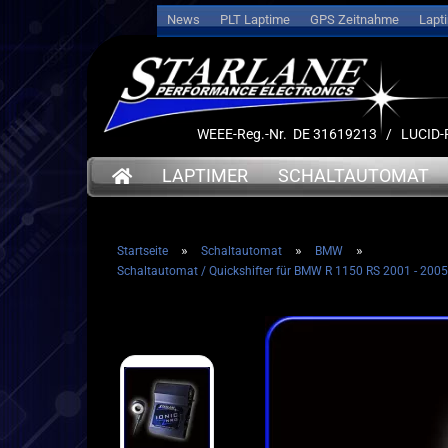
News
PLT Laptime
GPS Zeitnahme
Lapt
WEEE-Reg.-Nr. DE 31619213 / LUCI
LAPTIMER
SCHALTAUTOMAT
»
»
»
Startseite
Schaltautomat
BMW
➤ Date
Schaltautomat / Quickshifter für BMW R 1150 RS 2001 - 2005
➤ Datenlogger
➤ Halt
➤ Halterungen
➤ Sens
➤ Sensoren
➤ Kabe
➤ Kabel
➤ Akku
➤ Akkus
➤ Servi
➤ Service
➤ Deut
➤ Deutsche Anleitung