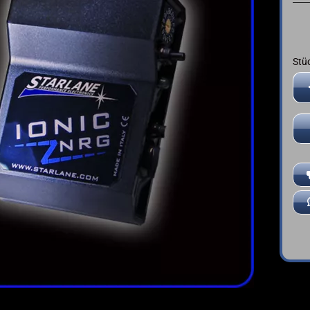
➤ Deutsche Anleitung
YAMAHA
Stü
Stü