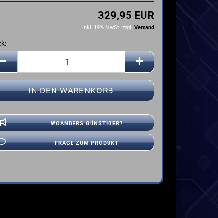
YAMAHA
329,95 EUR
inkl. 19% MwSt. zzgl.
Versand
ck:
ck
WOANDERS GÜNSTIGER?
FRAGE ZUM PRODUKT