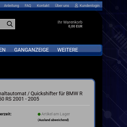
Anleitung
FAQ
Kontakt
Über uns
Kundenlogin
Suche...
Ihr Warenkorb
0,00 EUR
EN
GANGANZEIGE
WEITERE
APRILIA
Abverkauf anzeigen
BMW
GPS LAPTIMER für MOTORRAD &
Go-KART
DUCATI
altautomat / Quickshifter für BMW R
MOTORRAD QUICKSHIFTER
I
HONDA
50 RS 2001 - 2005
ta
KAWASAKI
KTM
erzeit:
Artikel am Lager
SUZUKI
(Ausland abweichend)
TRIUMPH