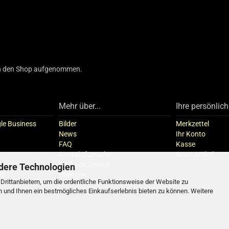
 in den Shop aufgenommen.
Mehr über...
Ihre persönlich
le Business
Bilder
Merkzettel
News
Ihr Konto
FAQ
Kasse
Kontaktformular
Neue Artikel
Callback Service
dere Technologien
se
Über uns
rittanbietern, um die ordentliche Funktionsweise der Website zu
n und Ihnen ein bestmögliches Einkaufserlebnis bieten zu können. Weitere