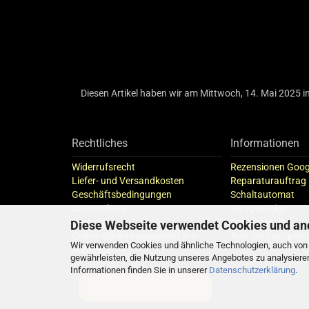
Diesen Artikel haben wir am Mittwoch, 14. Mai 2025
Rechtliches
Informationen
Widerrufsrecht
Rezensionen Goog
Liefer- und Versandkosten
Reparaturauftrag
Geschäftsbedingungen
Schaltautomat
Datenschutz
Ganganzeige
Sitemap
Datarecording
Diese Webseite verwendet Cookies und an
Online-Schlichtungsplattform
Test der Fachpres
Wir verwenden Cookies und ähnliche Technologien, auch von D
Impressum
gewährleisten, die Nutzung unseres Angebotes zu analysiere
Informationen finden Sie in unserer
Datenschutzerklärung
.
VERTRAG WIDERRUFEN