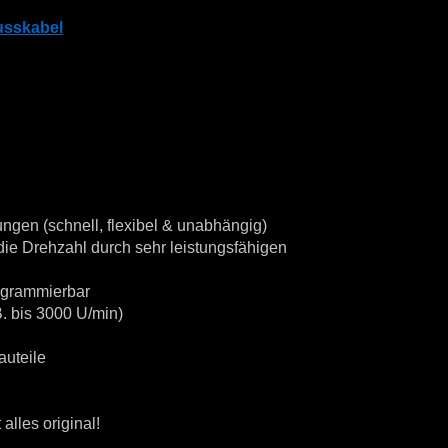
usskabel
ngen (schnell, flexibel & unabhängig)
ie Drehzahl durch sehr leistungsfähigen
rogrammierbar
. bis 3000 U/min)
auteile
alles original!