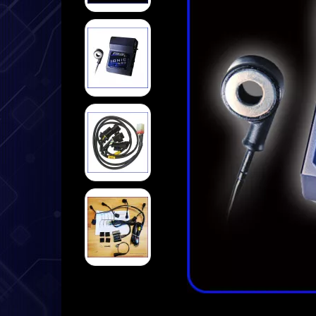
➤ Datenlogger
➤ Halterungen
➤ Sensoren
➤ Kabel
➤ Service
➤ Deutsche Anleitung