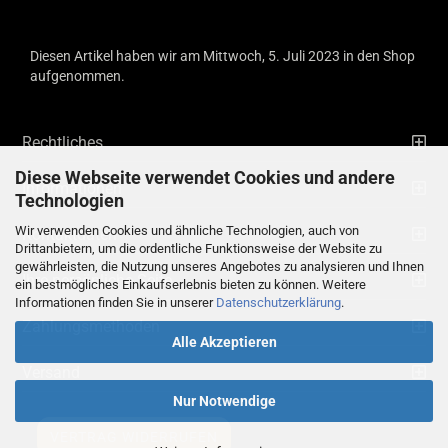
Diesen Artikel haben wir am Mittwoch, 5. Juli 2023 in den Shop
aufgenommen.
Rechtliches
Diese Webseite verwendet Cookies und andere
Informationen
Technologien
Wir verwenden Cookies und ähnliche Technologien, auch von
Kontaktdaten
Drittanbietern, um die ordentliche Funktionsweise der Website zu
gewährleisten, die Nutzung unseres Angebotes zu analysieren und Ihnen
Ihre persönliche Seite
ein bestmögliches Einkaufserlebnis bieten zu können. Weitere
Informationen finden Sie in unserer
Datenschutzerklärung
.
Zahlungsmethoden
Alle Akzeptieren
Versand
Nur Notwendige
VERTRAG WIDERRUFEN