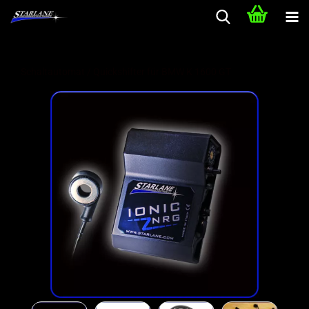
Schaltautomat / Quickshifter für BMW K 1600 GT