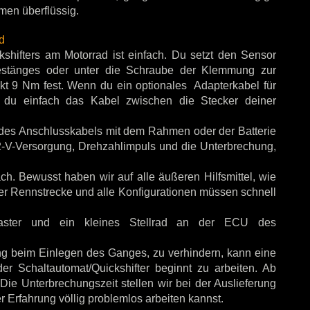
men überflüssig.
d
hifters am Motorrad ist einfach. Du setzt den Sensor
gestänges oder unter die Schraube der Klemmung zur
akt 9 Nm fest. Wenn du ein optionales Adapterkabel für
t du einfach das Kabel zwischen die Stecker deiner
des Anschlusskabels mit dem Rahmen oder der Batterie
 12-V-Versorgung, Drehzahlimpuls und die Unterbrechung,
h. Bewusst haben wir auf alle äußeren Hilfsmittel, wie
der Rennstrecke und alle Konfigurationen müssen schnell
aster und ein kleines Stellrad an der ECU des
ung beim Einlegen des Ganges, zu verhindern, kann eine
er Schaltautomat/Quickshifter beginnt zu arbeiten. Ab
Die Unterbrechungszeit stellen wir bei der Auslieferung
r Erfahrung völlig problemlos arbeiten kannst.