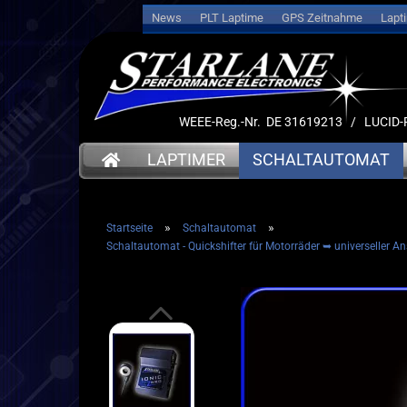
News
PLT Laptime
GPS Zeitnahme
Lapt
WEEE-Reg.-Nr. DE 31619213 / LUCI
LAPTIMER
SCHALTAUTOMAT
»
»
Startseite
Schaltautomat
➤ Date
Schaltautomat - Quickshifter für Motorräder ➥ universeller Ans
➤ Datenlogger
➤ Halt
➤ Halterungen
➤ Sens
➤ Sensoren
➤ Kabe
➤ Kabel
➤ Akku
➤ Akkus
➤ Servi
➤ Service
➤ Deut
➤ Deutsche Anleitung