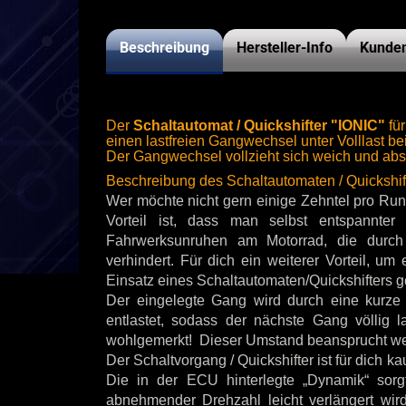
Beschreibung
Hersteller-Info
Kunden
Der
Schaltautomat / Quickshifter "IONIC"
für
einen lastfreien Gangwechsel unter Volllast 
Der Gangwechsel vollzieht sich weich und abso
Beschreibung des Schaltautomaten / Quickshif
Wer möchte nicht gern einige Zehntel pro Run
Vorteil ist, dass man selbst entspannter
Fahrwerksunruhen am Motorrad, die durch
verhindert. Für dich ein weiterer Vorteil, u
Einsatz eines Schaltautomaten/Quickshifters ge
Der eingelegte Gang wird durch eine kurze 
entlastet, sodass der nächste Gang völlig l
wohlgemerkt! Dieser Umstand beansprucht we
Der Schaltvorgang / Quickshifter ist für dich 
Die in der ECU hinterlegte „Dynamik“ sorgt
abnehmender Drehzahl leicht verlängert wird