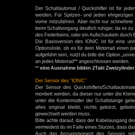
Der Schaltautomat / Quickshifter ist für je
werden. Für Spitzen- und jeden ehrgeizigen
vorne mitzufahren. Aber nicht nur schnellere
beim Schaltvorgang deutlich ruhiger, da es 
des Federbeins, oder ein Aufschaukeln durch 
Die Basisversion des IONIC ist für eine uni
Optionsliste, ob es für dein Motorrad einen p
aufgeführt sein, nutzt du bitte die Option „uni
an jedes Motorrad** angeschlossen werden.
**
eine Ausnahme bilden 2Takt Zweizylinde
Der Sensor des "IONIC"
Der Sensor des Quickshifters/Schaltautoma
montiert werden, da dieser nur unter die Kle
unter die Kontermutter der Schaltstange gele
alles original bleibt, nichts gekürzt, geb
gewechselt werden muss.
Bitte achte darauf, dass der Kabelausgang d
vermeidest du im Falle eines Sturzes, dass da
Auch das Anzugsmoment des Sensors sollt