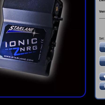
➤ Deutsche Anleitung
YAMAHA
Ver
Set:
Set