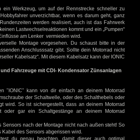
den ein Werkzeug, um auf der Rennstrecke schneller zu
 Hobbyfahrer unverzichtbar, wenn es darum geht, ganz
 Rundenzeiten werden realisiert, auch ist das Fahrwerk
zu keinen Lastwechselreaktionen kommt und ein „Pumpen“
Einflüsse am Lenker vermieden wird.
verselle Montage vorgesehen. Du schaust bitte in der
assenden Anschlusssatz gibt. Sollte dein Motorrad nicht
verseller Kabelsatz“. Mit diesem Kabelsatz kann der IONIC
r und Fahrzeuge mit CDI- Kondensator Zünsanlagen
ten "IONIC" kann von dir einfach an deinem Motorrad
mmschraube der Schaltwelle, oder des Schalthebels oder
gt wird. So ist sichergestellt, dass an deinem Motorrad
ohrt oder gar ein Schaltgestänge an deinem Motorrad
es Sensors nach der Montage nicht nach außen steht! So
s Kabel des Sensors abgerissen wird.
est du genau beachten, damit dieser auch optimal