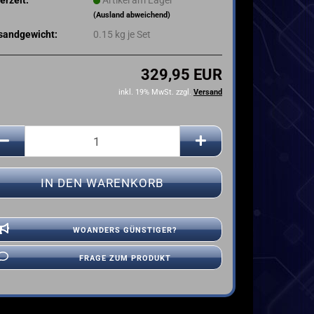
(Ausland abweichend)
YAMAHA
sandgewicht:
0.15
kg je Set
329,95 EUR
inkl. 19% MwSt. zzgl.
Versand
WOANDERS GÜNSTIGER?
FRAGE ZUM PRODUKT