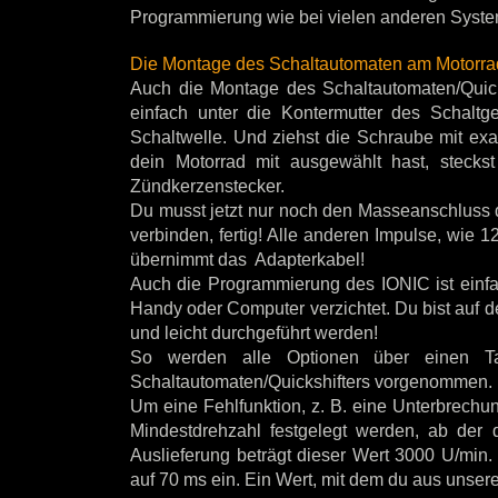
Programmierung wie bei vielen anderen Syste
Die Montage des Schaltautomaten am Motorra
Auch die Montage des Schaltautomaten/Quicks
einfach unter die Kontermutter des Schalt
Schaltwelle. Und ziehst die Schraube mit ex
dein Motorrad mit ausgewählt hast, stecks
Zündkerzenstecker.
Du musst jetzt nur noch den Masseanschluss 
verbinden, fertig! Alle anderen Impulse, wie
übernimmt das Adapterkabel!
Auch die Programmierung des IONIC ist einfac
Handy oder Computer verzichtet. Du bist auf 
und leicht durchgeführt werden!
So werden alle Optionen über einen T
Schaltautomaten/Quickshifters vorgenommen.
Um eine Fehlfunktion, z. B. eine Unterbrech
Mindestdrehzahl festgelegt werden, ab der d
Auslieferung beträgt dieser Wert 3000 U/min. 
auf 70 ms ein. Ein Wert, mit dem du aus unsere