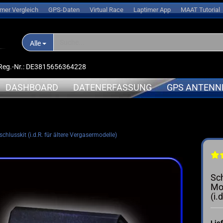
imer Vergleich
GPS-Daten
Virtual Race
Laptimer App
MAAT Tutorial
Alle
D-Reg.-Nr.: DE3815656364228
DASHBOARD
DATENERFASSUNG
GPS ANTENN
nlogger
APRILIA
APRILIA
chlusskit (i.d.R. für ältere Vergasermodelle)
➤ Expansionsmodule
erungen
BMW
BMW
➤ Halterungen
oren
DUCATI
DUCATI
➤ Sensoren
l
HONDA
KAWASAK
Sch
➤ Kabel
s
KAWASAKI
MV-Agus
Mot
➤ Ersatzteile
(i.
ce
KTM
YAMAHA
➤ Akkus
sche Anleitung
SUZUKI
➤ Service
TRIUMPH
Lief