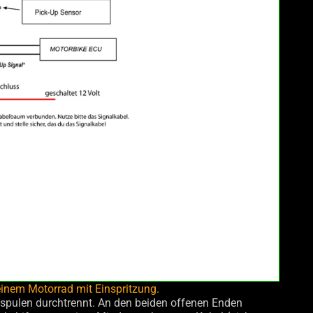
inem Motorrad mit Einspritzung.
spulen durchtrennt. An den beiden offenen Enden