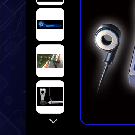
➤ Datenlogger
➤ Halterungen
➤ Sensoren
➤ Kabel
➤ Service
➤ Deutsche Anleitung