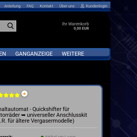
Anleitung
FAQ
Kontakt
Über uns
Kundenlogin
Suche...
Ihr Warenkorb
0,00 EUR
EN
GANGANZEIGE
WEITERE
APRILIA
Abverkauf anzeigen
BMW
GPS LAPTIMER für MOTORRAD &
*
Go-KART
DUCATI
MOTORRAD QUICKSHIFTER
I
HONDA
altautomat - Quickshifter für
ta
KAWASAKI
orräder ➥ universeller Anschlusskit
d.R. für ältere Vergasermodelle)
KTM
SUZUKI
TRIUMPH
erzeit:
Artikel am Lager